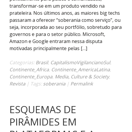
“serviço”
transformar-se em um produto vendido na
é
prateleira. Nos últimos anos, as maiores big techs
a
passaram a oferecer “soberania como serviço”, ou
nova
seja, incorporada ao seu portfólio, sobretudo para
estratégia
governos e para o setor público. Microsoft,
ideológica
Amazon e Google entraram nessa disputa
das
motivadas principalmente pelas […]
big
techs
Categorias:
Brasil
,
CapitalismoVigilancianoSul
,
Continente_Africa
,
Continente_AmericaLatina
,
Continente_Europa
,
Media, Culture & Society
,
Revista
| Tags:
soberania
|
Permalink
ESQUEMAS DE
PIRÂMIDES EM