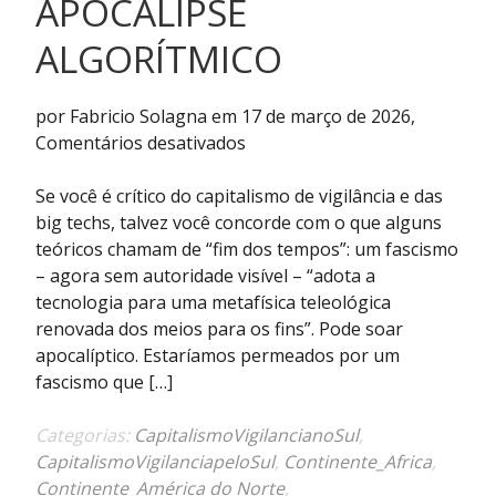
APOCALIPSE
ALGORÍTMICO
por Fabricio Solagna em 17 de março de 2026,
em
Comentários desativados
Cosmocomputação
como
Se você é crítico do capitalismo de vigilância e das
alternativa
big techs, talvez você concorde com o que alguns
ao
teóricos chamam de “fim dos tempos”: um fascismo
apocalipse
– agora sem autoridade visível – “adota a
algorítmico
tecnologia para uma metafísica teleológica
renovada dos meios para os fins”. Pode soar
apocalíptico. Estaríamos permeados por um
fascismo que […]
Categorias:
CapitalismoVigilancianoSul
,
CapitalismoVigilanciapeloSul
,
Continente_Africa
,
Continente_América do Norte
,