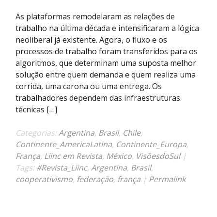
Cooperativismo
e
As plataformas remodelaram as relações de
federações
trabalho na última década e intensificaram a lógica
podem
neoliberal já existente. Agora, o fluxo e os
ser
processos de trabalho foram transferidos para os
um
algoritmos, que determinam uma suposta melhor
dos
solução entre quem demanda e quem realiza uma
caminhos
corrida, uma carona ou uma entrega. Os
para
trabalhadores dependem das infraestruturas
um
técnicas […]
mundo
pós
Categorias:
Argentina
,
Brasil
,
Chile
,
big
Continente_AmericaLatina
,
Continente_Europa
,
techs
França
,
Liinc em Revista
,
México
,
VisõesdoSul
|
Tags:
#Revista_Liinc
,
Argentina
,
Brasil
,
cooperativismo
,
federação
,
frança
|
Permalink