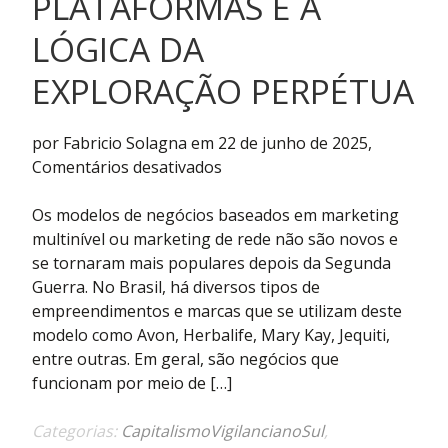
PLATAFORMAS E A
LÓGICA DA
EXPLORAÇÃO PERPÉTUA
por Fabricio Solagna em 22 de junho de 2025,
em
Comentários desativados
Esquemas
de
Os modelos de negócios baseados em marketing
pirâmides
multinível ou marketing de rede não são novos e
em
se tornaram mais populares depois da Segunda
plataformas
Guerra. No Brasil, há diversos tipos de
e
empreendimentos e marcas que se utilizam deste
a
modelo como Avon, Herbalife, Mary Kay, Jequiti,
lógica
entre outras. Em geral, são negócios que
da
funcionam por meio de […]
exploração
perpétua
Categorias:
CapitalismoVigilancianoSul
,