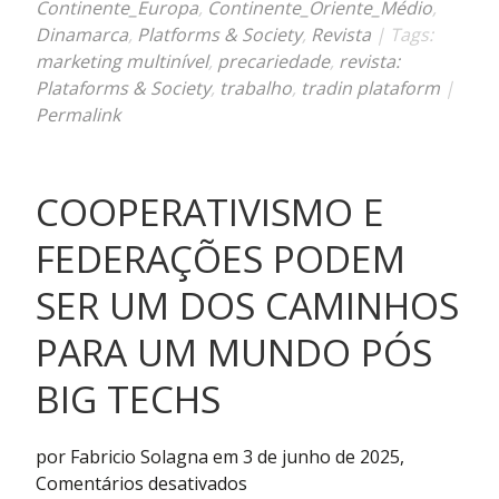
Continente_Europa
,
Continente_Oriente_Médio
,
Dinamarca
,
Platforms & Society
,
Revista
| Tags:
marketing multinível
,
precariedade
,
revista:
Plataforms & Society
,
trabalho
,
tradin plataform
|
Permalink
COOPERATIVISMO E
FEDERAÇÕES PODEM
SER UM DOS CAMINHOS
PARA UM MUNDO PÓS
BIG TECHS
por Fabricio Solagna em 3 de junho de 2025,
em
Comentários desativados