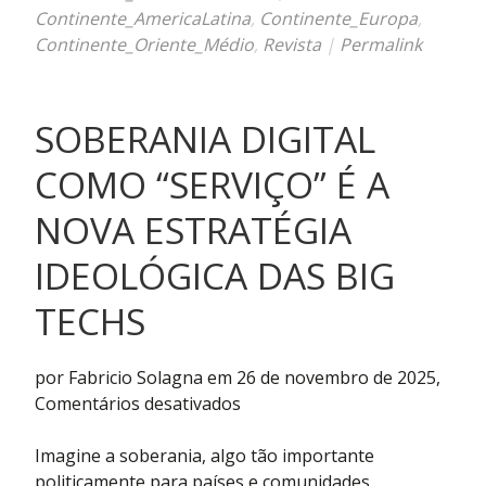
Continente_AmericaLatina
,
Continente_Europa
,
Continente_Oriente_Médio
,
Revista
|
Permalink
SOBERANIA DIGITAL
COMO “SERVIÇO” É A
NOVA ESTRATÉGIA
IDEOLÓGICA DAS BIG
TECHS
por Fabricio Solagna em 26 de novembro de 2025,
em
Comentários desativados
Soberania
digital
Imagine a soberania, algo tão importante
como
politicamente para países e comunidades,