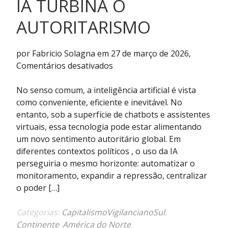
IA TURBINA O
AUTORITARISMO
por Fabricio Solagna em 27 de março de 2026,
em
Comentários desativados
Ao
funcionar
No senso comum, a inteligência artificial é vista
como
como conveniente, eficiente e inevitável. No
máquina
entanto, sob a superfície de chatbots e assistentes
das
virtuais, essa tecnologia pode estar alimentando
elites,
um novo sentimento autoritário global. Em
IA
diferentes contextos políticos , o uso da IA
turbina
perseguiria o mesmo horizonte: automatizar o
o
monitoramento, expandir a repressão, centralizar
autoritarismo
o poder […]
Categorias:
CapitalismoVigilancianoSul
,
Continente_América do Norte
,