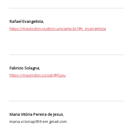
Rafael Evangelista
,
https://mastodon.nudecri.unicamp.br/@r_evangelista
Fabricio Solagna
,
https://mastodon.social/@fuxu
Maria Vitória Pereira de Jesus
,
maria.vi.toriap959 em gmail.com