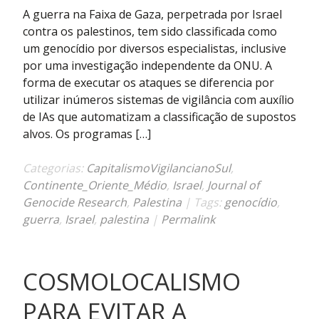
da
A guerra na Faixa de Gaza, perpetrada por Israel
morte:
contra os palestinos, tem sido classificada como
um
um genocídio por diversos especialistas, inclusive
genocídio
por uma investigação independente da ONU. A
controlado
forma de executar os ataques se diferencia por
por
utilizar inúmeros sistemas de vigilância com auxílio
IAs
de IAs que automatizam a classificação de supostos
e
alvos. Os programas […]
comandado
por
Categorias:
CapitalismoVigilancianoSul
,
Israel
Continente_Oriente_Médio
,
Israel
,
Journal of
Genocide Research
,
Palestina
| Tags:
genocídio
,
guerra
,
Israel
,
palestina
|
Permalink
COSMOLOCALISMO
PARA EVITAR A