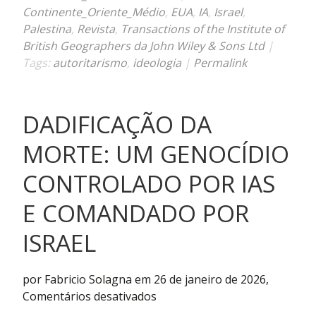
Continente_Oriente_Médio
,
EUA
,
IA
,
Israel
,
Palestina
,
Revista
,
Transactions of the Institute of
British Geographers da John Wiley & Sons Ltd
|
Tags:
autoritarismo
,
ideologia
|
Permalink
DADIFICAÇÃO DA
MORTE: UM GENOCÍDIO
CONTROLADO POR IAS
E COMANDADO POR
ISRAEL
por Fabricio Solagna em 26 de janeiro de 2026,
em
Comentários desativados
Dadificação