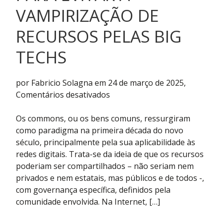
VAMPIRIZAÇÃO DE
RECURSOS PELAS BIG
TECHS
por Fabricio Solagna em 24 de março de 2025,
em
Comentários desativados
Cosmolocalismo
para
Os commons, ou os bens comuns, ressurgiram
evitar
como paradigma na primeira década do novo
a
século, principalmente pela sua aplicabilidade às
vampirização
redes digitais. Trata-se da ideia de que os recursos
de
poderiam ser compartilhados – não seriam nem
recursos
privados e nem estatais, mas públicos e de todos -,
pelas
com governança específica, definidos pela
big
comunidade envolvida. Na Internet, […]
techs