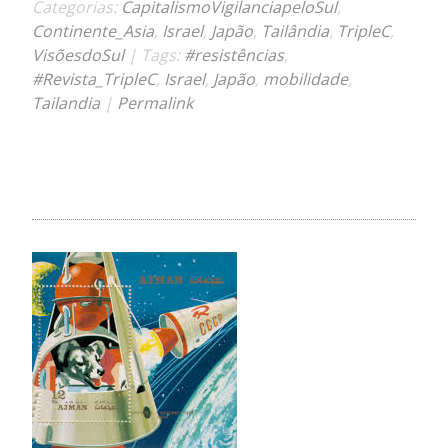
Categorias:
CapitalismoVigilanciapeloSul
,
Continente_Asia
,
Israel
,
Japão
,
Tailândia
,
TripleC
,
VisõesdoSul
| Tags:
#resistências
,
#Revista_TripleC
,
Israel
,
Japão
,
mobilidade
,
Tailandia
|
Permalink