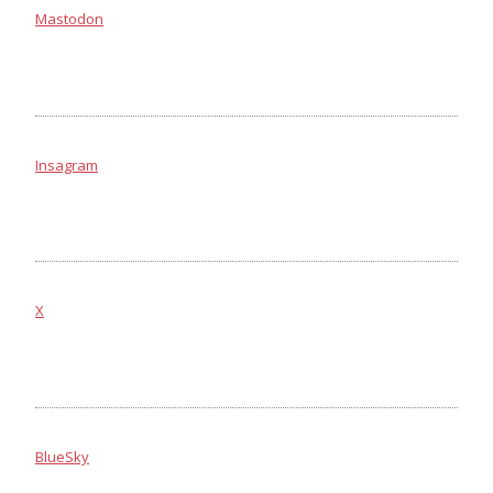
Mastodon
Insagram
X
BlueSky