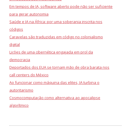
Em tempos de IA, software aberto pode não ser suficiente
para gerar autonomia
Saúde e IA na África: por uma soberania inscrita nos
códigos
Caravelas são traduzidas em código no colonialismo
digital
Lições de uma cibernética engajada em prol da
democracia
Deportados dos EUA se tornam mão de obra barata nos
call centers do México
Ao funcionar como máquina das elites, IA turbina o
autoritarismo
Cosmocomputação como alternativa ao apocalipse
algorítmico