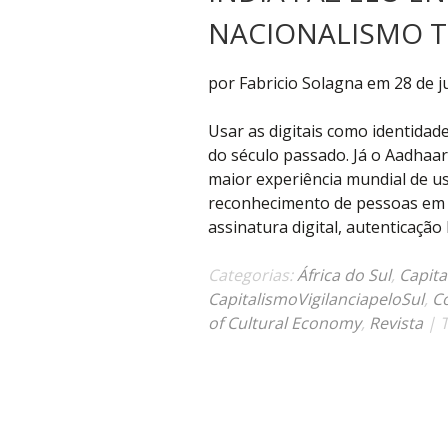
NACIONALISMO 
por Fabricio Solagna em 28 de j
Usar as digitais como identidade
do século passado. Já o Aadhaar, 
maior experiência mundial de us
reconhecimento de pessoas em di
assinatura digital, autenticação 
Categorias:
África do Sul
,
Capita
CapitalismoVigilanciapeloSul
,
Co
of Cultural Economy
,
Revista
| 