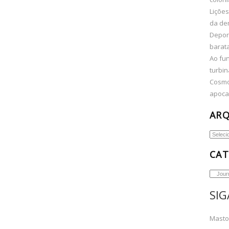
Lições
da de
Depor
barata
Ao fun
turbin
Cosmo
apocal
AR
Arquiv
CAT
Categor
SIG
Mast