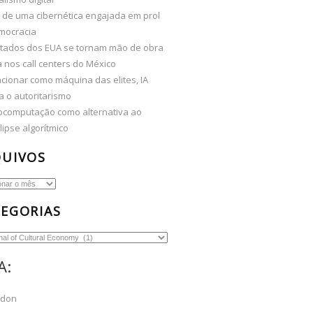
 de uma cibernética engajada em prol
mocracia
tados dos EUA se tornam mão de obra
 nos call centers do México
cionar como máquina das elites, IA
a o autoritarismo
computação como alternativa ao
ipse algorítmico
QUIVOS
os
EGORIAS
ias
A:
odon