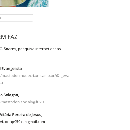
M FAZ
C. Soares
, pesquisa internet essas
s
 Evangelista
,
://mastodon.nudecri.unicamp.br/@r_eva
ta
io Solagna
,
://mastodon.social/@fuxu
Vitória Pereira de Jesus
,
vi.toriap959 em gmail.com