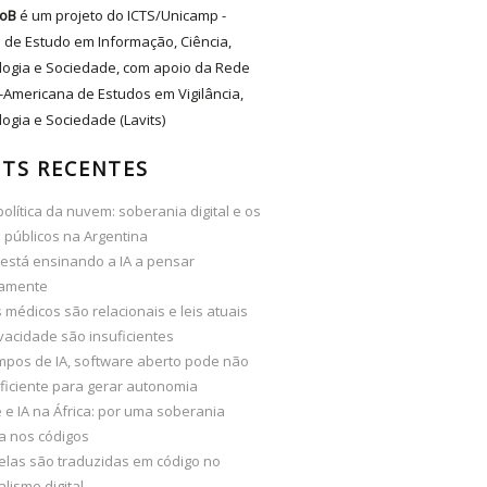
oB
é um projeto do ICTS/Unicamp -
 de Estudo em Informação, Ciência,
logia e Sociedade, com apoio da Rede
-Americana de Estudos em Vigilância,
ogia e Sociedade (Lavits)
TS RECENTES
olítica da nuvem: soberania digital e os
 públicos na Argentina
está ensinando a IA a pensar
camente
médicos são relacionais e leis atuais
vacidade são insuficientes
mpos de IA, software aberto pode não
ficiente para gerar autonomia
e IA na África: por uma soberania
ta nos códigos
elas são traduzidas em código no
alismo digital