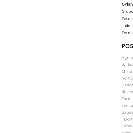
OPlan
Grupo
Tecno
Latino
Tecnol
POS
A geop
dados
China 
politi
Dados 
de pri
Em te
ser su
Saúde 
inscri
Carav
coloni