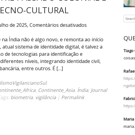
TECNO-CULTURAL
em
ulho de 2025,
Comentários desativados
Sistema
QUE
de
 na Índia não é algo novo, e remonta ao início
identificação
atual sistema de identidade digital, é talvez a
Tiago 
biométrica
o de tecnologias para identificação e
coisa
da
ferentes níveis, integrando identidade civil,
Índia
bancária, entre outros. É […]
Rafael
faz
https
elo
lismoVigilancianoSul
,
ngelis
entre
ntinente_Africa
,
Continente_Asia
,
Índia
,
Journal
passado
Tags:
biometria
,
vigilância
|
Permalink
Fabric
colonial
https
e
nacionalismo
Maria 
tecno-
maria.
cultural