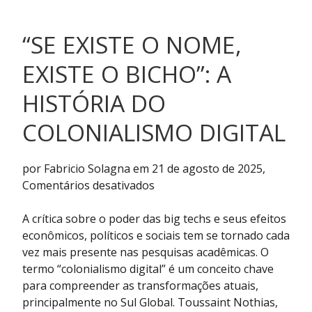
“SE EXISTE O NOME,
EXISTE O BICHO”: A
HISTÓRIA DO
COLONIALISMO DIGITAL
por Fabricio Solagna em 21 de agosto de 2025,
em
Comentários desativados
“Se
existe
A crítica sobre o poder das big techs e seus efeitos
o
econômicos, políticos e sociais tem se tornado cada
nome,
vez mais presente nas pesquisas acadêmicas. O
existe
termo “colonialismo digital” é um conceito chave
o
para compreender as transformações atuais,
bicho”:
principalmente no Sul Global. Toussaint Nothias,