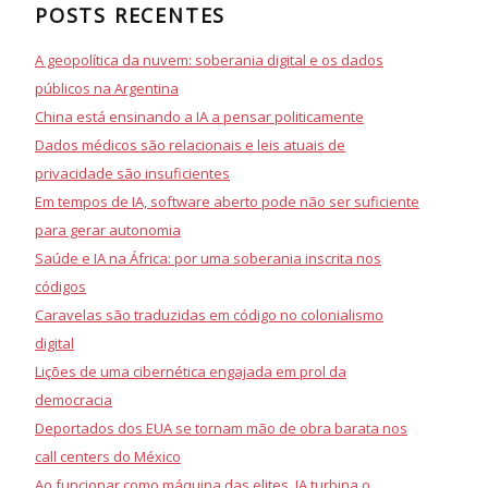
POSTS RECENTES
A geopolítica da nuvem: soberania digital e os dados
públicos na Argentina
China está ensinando a IA a pensar politicamente
Dados médicos são relacionais e leis atuais de
privacidade são insuficientes
Em tempos de IA, software aberto pode não ser suficiente
para gerar autonomia
Saúde e IA na África: por uma soberania inscrita nos
códigos
Caravelas são traduzidas em código no colonialismo
digital
Lições de uma cibernética engajada em prol da
democracia
Deportados dos EUA se tornam mão de obra barata nos
call centers do México
Ao funcionar como máquina das elites, IA turbina o