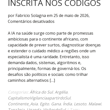
INSCRITA NOS CÓDIGOS
por Fabricio Solagna em 25 de maio de 2026,
em
Comentários desativados
Saúde
e
A IA na saúde surge como parte de promessas
IA
ambiciosas para o continente africano, com
na
capacidade de prever surtos, diagnosticar doenças
África:
e estender o cuidado médico a regiões onde um
por
especialista é uma raridade. Entretanto, isso
uma
demanda dados, sistemas, algoritmos e,
soberania
principalmente, formas de governá-los. Os
inscrita
desafios são políticos e sociais: como trilhar
nos
caminhos alternativos […]
códigos
Categorias:
África do Sul
,
Argélia
,
CapitalismoVigilanciaapartirdoSul
,
Continente_Asia
,
Egito
,
Gana
,
Índia
,
Lesoto
,
Malawi
,
Tanzânia
,
Uganda
,
VisõesdoSul
| Tags: