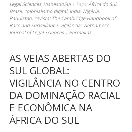
Legal Sciences
,
VisõesdoSul
| Tags:
África do Sul
,
Brasil
,
colonialismo digital
,
India
,
Nigéria
,
Paquistão
,
revista: The Cambridge Handbook of
Race and Surveillance
,
vigilância: Vietnamese
Journal of Legal Sciences
|
Permalink
AS VEIAS ABERTAS DO
SUL GLOBAL:
VIGILÂNCIA NO CENTRO
DA DOMINAÇÃO RACIAL
E ECONÔMICA NA
ÁFRICA DO SUL