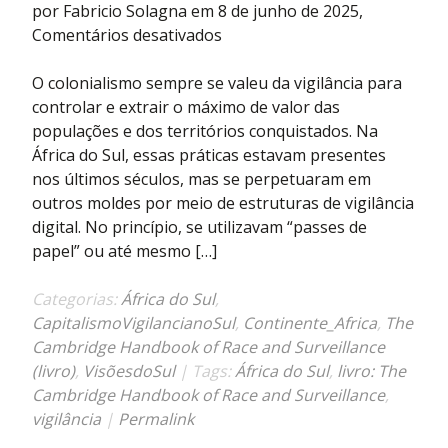
por Fabricio Solagna em 8 de junho de 2025,
em
Comentários desativados
As
veias
O colonialismo sempre se valeu da vigilância para
abertas
controlar e extrair o máximo de valor das
do
populações e dos territórios conquistados. Na
Sul
África do Sul, essas práticas estavam presentes
Global:
nos últimos séculos, mas se perpetuaram em
vigilância
outros moldes por meio de estruturas de vigilância
no
digital. No princípio, se utilizavam “passes de
centro
papel” ou até mesmo […]
da
dominação
Categorias:
África do Sul
,
racial
CapitalismoVigilancianoSul
,
Continente_Africa
,
The
e
Cambridge Handbook of Race and Surveillance
econômica
(livro)
,
VisõesdoSul
| Tags:
África do Sul
,
livro: The
na
Cambridge Handbook of Race and Surveillance
,
África
vigilância
|
Permalink
do