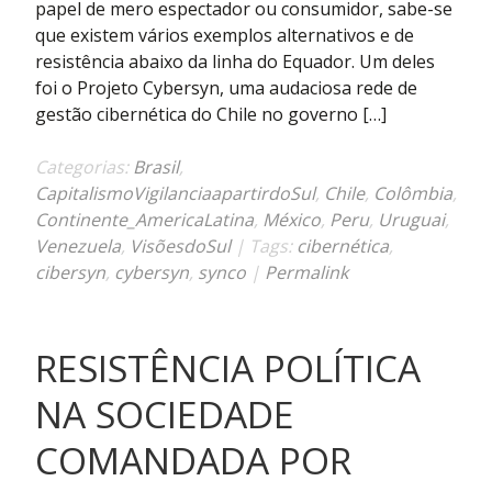
engajada
papel de mero espectador ou consumidor, sabe-se
em
que existem vários exemplos alternativos e de
prol
resistência abaixo da linha do Equador. Um deles
da
foi o Projeto Cybersyn, uma audaciosa rede de
democracia
gestão cibernética do Chile no governo […]
Categorias:
Brasil
,
CapitalismoVigilanciaapartirdoSul
,
Chile
,
Colômbia
,
Continente_AmericaLatina
,
México
,
Peru
,
Uruguai
,
Venezuela
,
VisõesdoSul
| Tags:
cibernética
,
cibersyn
,
cybersyn
,
synco
|
Permalink
RESISTÊNCIA POLÍTICA
NA SOCIEDADE
COMANDADA POR