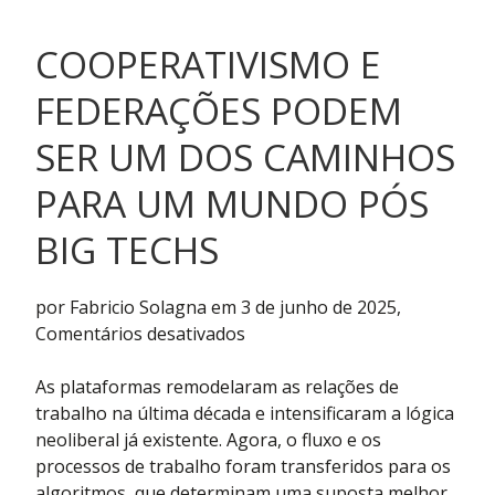
Sul
COOPERATIVISMO E
FEDERAÇÕES PODEM
SER UM DOS CAMINHOS
PARA UM MUNDO PÓS
BIG TECHS
por Fabricio Solagna em 3 de junho de 2025,
em
Comentários desativados
Cooperativismo
e
As plataformas remodelaram as relações de
federações
trabalho na última década e intensificaram a lógica
podem
neoliberal já existente. Agora, o fluxo e os
ser
processos de trabalho foram transferidos para os
um
algoritmos, que determinam uma suposta melhor