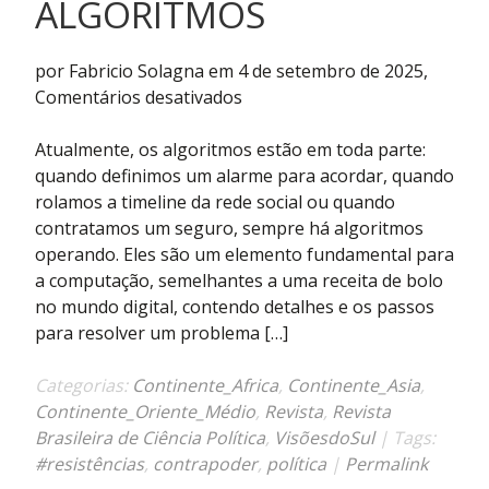
ALGORITMOS
por Fabricio Solagna em 4 de setembro de 2025,
em
Comentários desativados
Resistência
política
Atualmente, os algoritmos estão em toda parte:
na
quando definimos um alarme para acordar, quando
sociedade
rolamos a timeline da rede social ou quando
comandada
contratamos um seguro, sempre há algoritmos
por
operando. Eles são um elemento fundamental para
algoritmos
a computação, semelhantes a uma receita de bolo
no mundo digital, contendo detalhes e os passos
para resolver um problema […]
Categorias:
Continente_Africa
,
Continente_Asia
,
Continente_Oriente_Médio
,
Revista
,
Revista
Brasileira de Ciência Política
,
VisõesdoSul
| Tags:
#resistências
,
contrapoder
,
política
|
Permalink