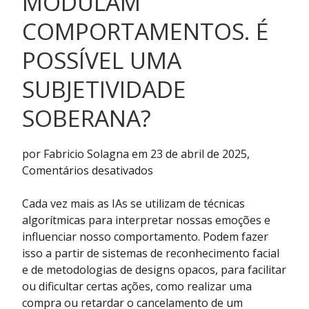
MODULAM
COMPORTAMENTOS. É
POSSÍVEL UMA
SUBJETIVIDADE
SOBERANA?
por Fabricio Solagna em 23 de abril de 2025,
em
Comentários desativados
IAs
interpretam
Cada vez mais as IAs se utilizam de técnicas
emoções,
algorítmicas para interpretar nossas emoções e
plataformas
influenciar nosso comportamento. Podem fazer
modulam
isso a partir de sistemas de reconhecimento facial
comportamentos.
e de metodologias de designs opacos, para facilitar
É
ou dificultar certas ações, como realizar uma
possível
compra ou retardar o cancelamento de um