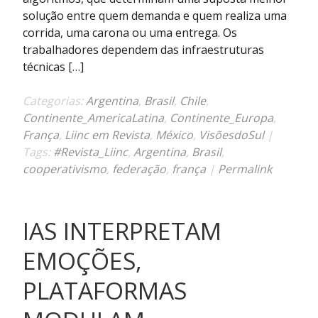
dos
solução entre quem demanda e quem realiza uma
caminhos
corrida, uma carona ou uma entrega. Os
para
trabalhadores dependem das infraestruturas
um
técnicas […]
mundo
pós
Categorias:
Argentina
,
Brasil
,
Chile
,
big
Continente_AmericaLatina
,
Continente_Europa
,
techs
França
,
Liinc em Revista
,
México
,
VisõesdoSul
|
Tags:
#Revista_Liinc
,
Argentina
,
Brasil
,
cooperativismo
,
federação
,
frança
|
Permalink
IAS INTERPRETAM
EMOÇÕES,
PLATAFORMAS