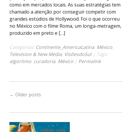
e
como em mercados locais. As suas estratégias tem
big
chamado a atenção por conseguir competir com
tech
grandes estúdios de Hollywood. Foi o que ocorreu
para
no México com o filme Roma, um longa-metragem,
desfilar
produzido em preto e […]
no
tapete
Categorias:
Continente_AmericaLatina
,
México
,
vermelho
Television & New Media
,
VisõesdoSul
| Tags:
do
algoritmo
,
curadoria
,
México
|
Permalink
Oscar
(e
desviar
da
←
Older posts
regulação)