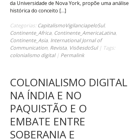
a
da Universidade de Nova York, propõe uma análise
história
histórica do conceito […]
do
colonialismo
Categorias:
CapitalismoVigilanciapeloSul
,
digital
Continente_Africa
,
Continente_AmericaLatina
,
Continente_Asia
,
International Jornal of
Communication
,
Revista
,
VisõesdoSul
| Tags:
colonialismo digital
|
Permalink
COLONIALISMO DIGITAL
NA ÍNDIA E NO
PAQUISTÃO E O
EMBATE ENTRE
SOBERANIA E