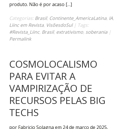
uma
produto. Não é por acaso […]
subjetividade
soberana?
Categorias:
Brasil
,
Continente_AmericaLatina
,
IA
,
Liinc em Revista
,
VisõesdoSul
| Tags:
#Revista_Liinc
,
Brasil
,
extrativismo
,
soberania
|
Permalink
COSMOLOCALISMO
PARA EVITAR A
VAMPIRIZAÇÃO DE
RECURSOS PELAS BIG
TECHS
por Fabricio Solagna em 24 de março de 2025,