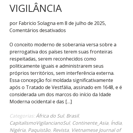
VIGILÂNCIA
por Fabricio Solagna em 8 de julho de 2025,
em
Comentários desativados
Colonialismo
Digital
O conceito moderno de soberania versa sobre a
na
prerrogativa dos países terem suas fronteiras
Índia
respeitadas, serem reconhecidos como
e
politicamente iguais e administrarem seus
no
próprios territórios, sem interferência externa.
Paquistão
Essa concepção foi moldada significativamente
e
após o Tratado de Vestfália, assinado em 1648, e é
o
considerada um dos marcos do início da Idade
embate
Moderna ocidental e das […]
entre
soberania
Categorias:
África do Sul
,
Brasil
,
e
CapitalismoVigilancianoSul
,
Continente_Asia
,
Índia
,
vigilância
Nigéria
,
Paquistão
,
Revista
,
Vietnamese Journal of