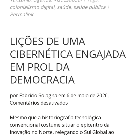
colonialismo digital
,
saúde
,
saúde pública
|
Permalink
LIÇÕES DE UMA
CIBERNÉTICA ENGAJADA
EM PROL DA
DEMOCRACIA
por Fabricio Solagna em 6 de maio de 2026,
em
Comentários desativados
Lições
de
Mesmo que a historiografia tecnológica
uma
convencional costume situar o epicentro da
cibernética
inovação no Norte, relegando o Sul Global ao