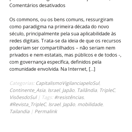
em
Comentários desativados
Cosmolocalismo
para
Os commons, ou os bens comuns, ressurgiram
evitar
como paradigma na primeira década do novo
a
século, principalmente pela sua aplicabilidade às
vampirização
redes digitais. Trata-se da ideia de que os recursos
de
poderiam ser compartilhados – não seriam nem
recursos
privados e nem estatais, mas públicos e de todos -,
pelas
com governança específica, definidos pela
big
comunidade envolvida. Na Internet, […]
techs
Categorias:
CapitalismoVigilanciapeloSul
,
Continente_Asia
,
Israel
,
Japão
,
Tailândia
,
TripleC
,
VisõesdoSul
| Tags:
#resistências
,
#Revista_TripleC
,
Israel
,
Japão
,
mobilidade
,
Tailandia
|
Permalink