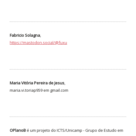
Fabricio Solagna
,
https://mastodon.social/@fuxu
Maria Vitória Pereira de Jesus
,
maria.vi.toriap959 em gmail.com
OPlanoB
é um projeto do ICTS/Unicamp - Grupo de Estudo em