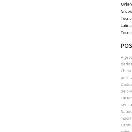
OPlan
Grupo
Tecno
Latino
Tecnol
POS
A geop
dados
China 
politi
Dados 
de pri
Em te
ser su
Saúde 
inscri
Carav
coloni