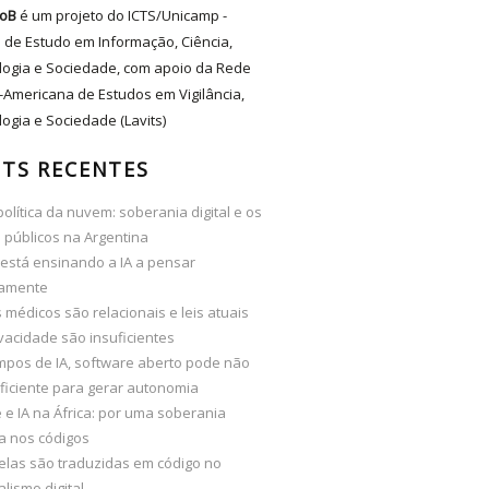
oB
é um projeto do ICTS/Unicamp -
 de Estudo em Informação, Ciência,
logia e Sociedade, com apoio da Rede
-Americana de Estudos em Vigilância,
ogia e Sociedade (Lavits)
TS RECENTES
olítica da nuvem: soberania digital e os
 públicos na Argentina
está ensinando a IA a pensar
camente
médicos são relacionais e leis atuais
vacidade são insuficientes
mpos de IA, software aberto pode não
ficiente para gerar autonomia
e IA na África: por uma soberania
ta nos códigos
elas são traduzidas em código no
alismo digital