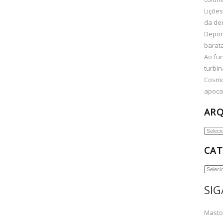
Lições
da de
Depor
barata
Ao fun
turbin
Cosmo
apocal
AR
Arquiv
CAT
Categor
SIG
Mast