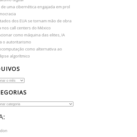
 de uma cibernética engajada em prol
mocracia
tados dos EUA se tornam mão de obra
 nos call centers do México
cionar como máquina das elites, IA
a o autoritarismo
computação como alternativa ao
ipse algorítmico
QUIVOS
os
EGORIAS
ias
A:
odon