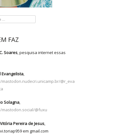
M FAZ
C. Soares
, pesquisa internet essas
s
 Evangelista
,
://mastodon.nudecri.unicamp.br/@r_eva
ta
io Solagna
,
://mastodon.social/@fuxu
Vitória Pereira de Jesus
,
vi.toriap959 em gmail.com