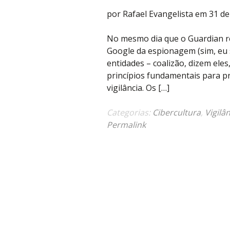
por Rafael Evangelista em 31 de
No mesmo dia que o Guardian re
Google da espionagem (sim, eu 
entidades – coalizão, dizem eles
princípios fundamentais para p
vigilância. Os […]
Categorias:
Cibercultura
,
Vigilâ
Permalink