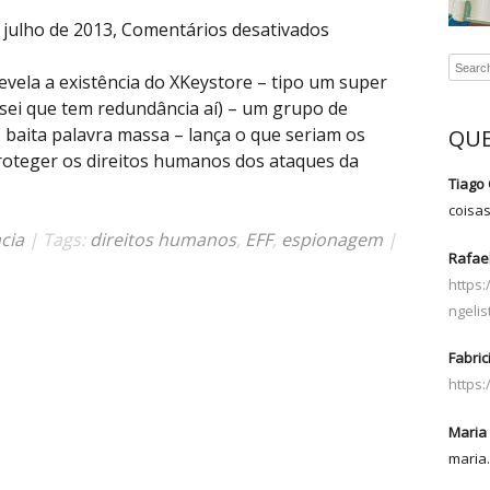
em
 julho de 2013,
Comentários desativados
botando
ordem
vela a existência do XKeystore – tipo um super
no
sei que tem redundância aí) – um grupo de
bonde
, baita palavra massa – lança o que seriam os
QUE
da
roteger os direitos humanos dos ataques da
vigilância
Tiago 
coisa
ncia
| Tags:
direitos humanos
,
EFF
,
espionagem
|
Rafael
https
ngelis
Fabric
https
Maria 
maria.