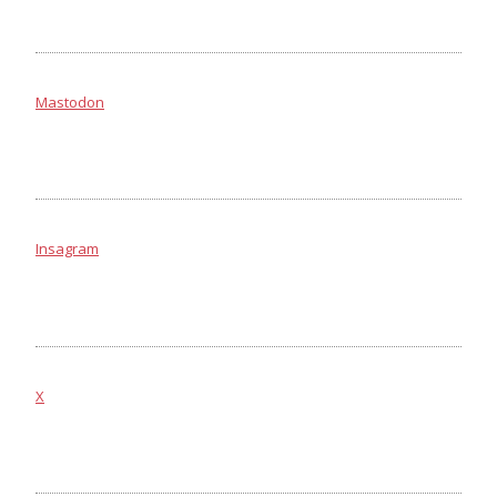
Mastodon
Insagram
X