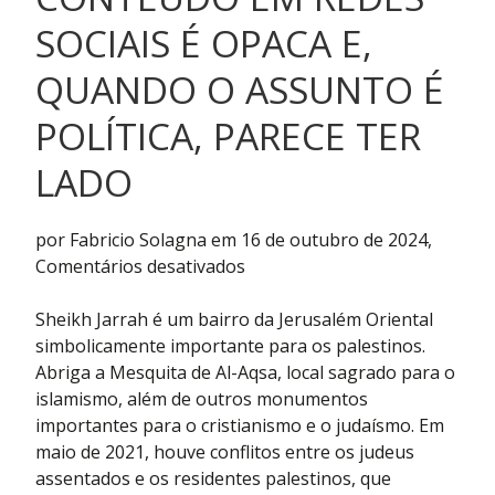
SOCIAIS É OPACA E,
QUANDO O ASSUNTO É
POLÍTICA, PARECE TER
LADO
por Fabricio Solagna em 16 de outubro de 2024,
em
Comentários desativados
Moderação
de
Sheikh Jarrah é um bairro da Jerusalém Oriental
conteúdo
simbolicamente importante para os palestinos.
em
Abriga a Mesquita de Al-Aqsa, local sagrado para o
redes
islamismo, além de outros monumentos
sociais
importantes para o cristianismo e o judaísmo. Em
é
maio de 2021, houve conflitos entre os judeus
opaca
assentados e os residentes palestinos, que