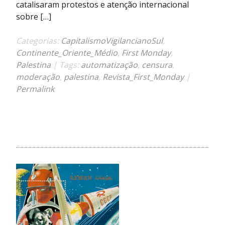
e,
catalisaram protestos e atenção internacional
quando
sobre […]
o
assunto
Categorias:
CapitalismoVigilancianoSul
,
é
Continente_Oriente_Médio
,
First Monday
,
política,
Palestina
| Tags:
automatização
,
censura
,
parece
moderação
,
palestina
,
Revista_First_Monday
|
ter
Permalink
lado