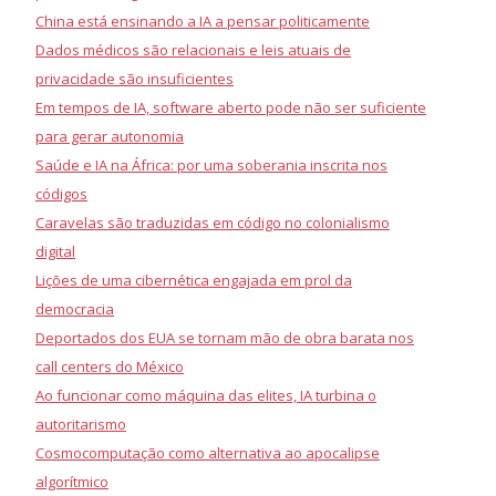
China está ensinando a IA a pensar politicamente
Dados médicos são relacionais e leis atuais de
privacidade são insuficientes
Em tempos de IA, software aberto pode não ser suficiente
para gerar autonomia
Saúde e IA na África: por uma soberania inscrita nos
códigos
Caravelas são traduzidas em código no colonialismo
digital
Lições de uma cibernética engajada em prol da
democracia
Deportados dos EUA se tornam mão de obra barata nos
call centers do México
Ao funcionar como máquina das elites, IA turbina o
autoritarismo
Cosmocomputação como alternativa ao apocalipse
algorítmico