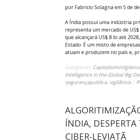
por Fabricio Solagna em 5 de d
A Índia possui uma indústria pri
representa um mercado de US$ 2
que alcançará US$ 8 bi até 2028
Estado. É um misto de empresas 
atuam e produzem no país e, pr
Categorias:
CapitalismoVigilanc
Intelligence in the Global Big Dat
segurançapublica
,
vigilância
|
P
ALGORITIMIZAÇÃO
ÍNDIA, DESPERT
CIBER-LEVIATÃ