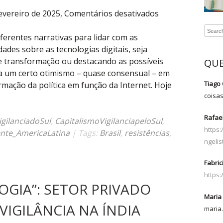
em
evereiro de 2025,
Comentários desativados
Parasitar
o
diferentes narrativas para lidar com as
Norte
dades sobre as tecnologias digitais, seja
para
e transformação ou destacando as possíveis
QUE
reconfigurar
a um certo otimismo – quase consensual – em
as
Tiago 
rmação da política em função da Internet. Hoje
tecnologias
coisa
pelo
Rafael
Sul
igilanciadoSul
,
CapitalismoVigilanciapeloSul
,
https
nte_AmericaLatina
| Tags:
Brasil
,
resistências
,
ngelis
Fabric
https
LOGIA”: SETOR PRIVADO
Maria 
IGILÂNCIA NA ÍNDIA
maria.