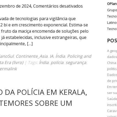
OPlan
em
ezembro de 2024,
Comentários desativados
Grupo
“Só
Tecno
fiz
vada de tecnologias para vigilância que
Latino
a
 bi e em crescimento exponencial. Estima-se
Tecnol
tecnologia”:
, fruto da maciça encomenda de soluções pelo
setor
já estabelecidas, inclusive estrangeiras, que
POS
privado
incipalmente, […]
estimula
A geop
tecnovigilância
ianoSul
,
Continente_Asia
,
IA
,
Índia
,
Policing and
dados
na
a Era (livro)
| Tags:
Índia
,
polícia
,
segurança
,
China 
Índia
ermalink
politi
Dados 
de pri
Em te
 DA POLÍCIA EM KERALA,
ser su
Saúde 
A TEMORES SOBRE UM
inscri
Carav
coloni