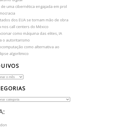
 de uma cibernética engajada em prol
mocracia
tados dos EUA se tornam mão de obra
 nos call centers do México
cionar como máquina das elites, IA
a o autoritarismo
computação como alternativa ao
ipse algorítmico
QUIVOS
os
EGORIAS
ias
A:
odon