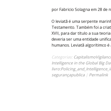
por Fabricio Solagna em 28 de
O leviatã é uma serpente marin
Testamento. Também foi a cria
XVII, para dar título a sua teori
deveria ser uma entidade unifi
humanos. Leviatã algorítimco é 
Categorias:
CapitalismoVigilanc
Intelligence in the Global Big Dat
livro:Policing_and_Intelligence_
segurançapublica
|
Permalink