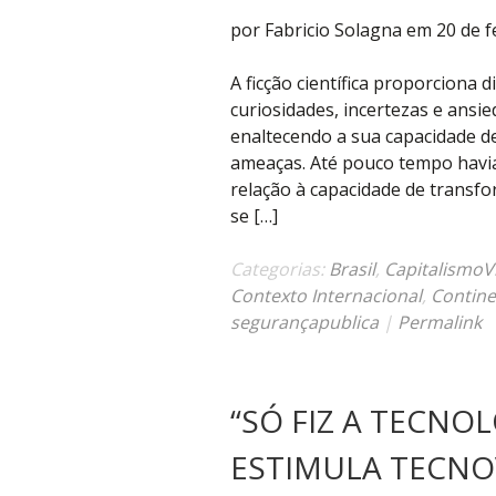
por Fabricio Solagna em 20 de f
A ficção científica proporciona 
curiosidades, incertezas e ansie
enaltecendo a sua capacidade d
ameaças. Até pouco tempo havi
relação à capacidade de transfo
se […]
Categorias:
Brasil
,
CapitalismoV
Contexto Internacional
,
Contine
segurançapublica
|
Permalink
“SÓ FIZ A TECNO
ESTIMULA TECNOV