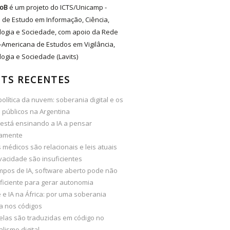
oB
é um projeto do ICTS/Unicamp -
 de Estudo em Informação, Ciência,
logia e Sociedade, com apoio da Rede
-Americana de Estudos em Vigilância,
ogia e Sociedade (Lavits)
TS RECENTES
olítica da nuvem: soberania digital e os
 públicos na Argentina
está ensinando a IA a pensar
camente
médicos são relacionais e leis atuais
vacidade são insuficientes
mpos de IA, software aberto pode não
ficiente para gerar autonomia
e IA na África: por uma soberania
ta nos códigos
elas são traduzidas em código no
alismo digital