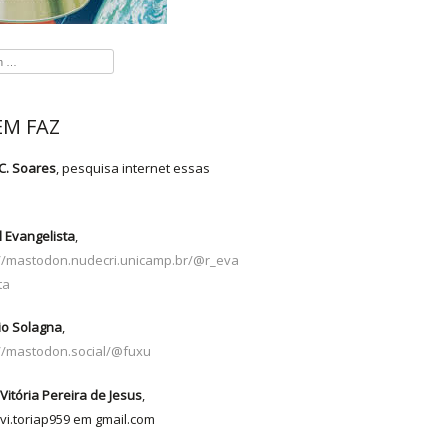
M FAZ
C. Soares
, pesquisa internet essas
s
 Evangelista
,
://mastodon.nudecri.unicamp.br/@r_eva
ta
io Solagna
,
://mastodon.social/@fuxu
Vitória Pereira de Jesus
,
vi.toriap959 em gmail.com