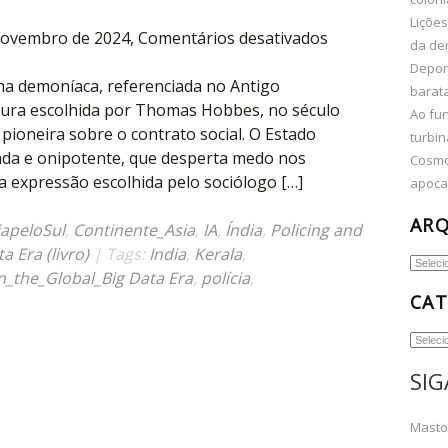
Lições
em
 novembro de 2024,
Comentários desativados
da de
Algoritimização
Depor
da
ha demoníaca, referenciada no Antigo
barata
polícia
tura escolhida por Thomas Hobbes, no século
Ao fun
em
a pioneira sobre o contrato social. O Estado
turbin
Kerala,
cada e onipotente, que desperta medo nos
Cosmo
Índia,
a expressão escolhida pelo sociólogo […]
apocal
desperta
AR
temores
iapeloSul
,
Continente_Asia
,
IA
,
Índia
,
Policing and
sobre
a Era (livro)
| Tags:
India
,
Kerala
,
Arquiv
um
in_the_Global_Big Data Era
,
polícia
,
CAT
ciber-
leviatã
Categor
SIG
Mast