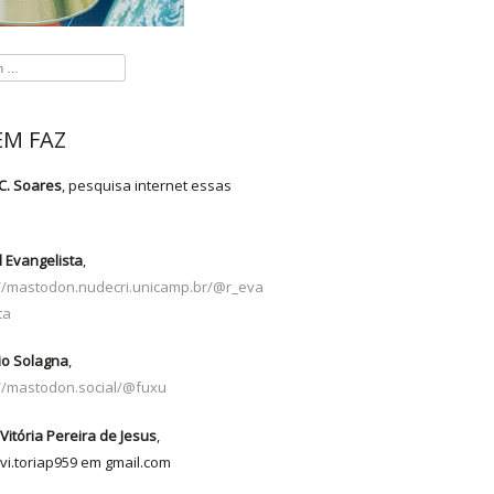
M FAZ
C. Soares
, pesquisa internet essas
s
 Evangelista
,
://mastodon.nudecri.unicamp.br/@r_eva
ta
io Solagna
,
://mastodon.social/@fuxu
Vitória Pereira de Jesus
,
vi.toriap959 em gmail.com