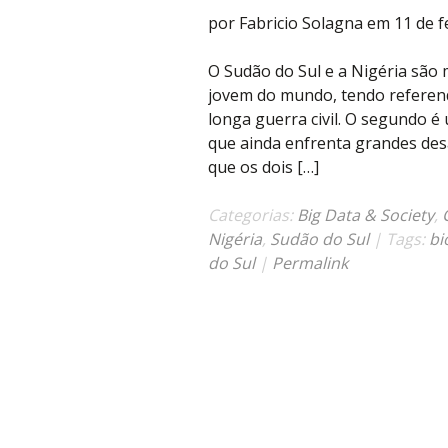
por Fabricio Solagna em 11 de f
O Sudão do Sul e a Nigéria são 
jovem do mundo, tendo refere
longa guerra civil. O segundo é
que ainda enfrenta grandes desaf
que os dois […]
Categorias:
Big Data & Society
,
Nigéria
,
Sudão do Sul
| Tags:
bi
do Sul
|
Permalink