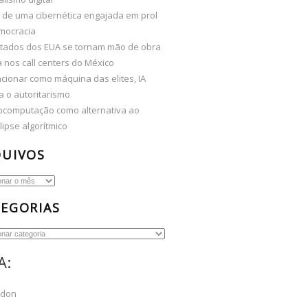
 de uma cibernética engajada em prol
mocracia
tados dos EUA se tornam mão de obra
 nos call centers do México
cionar como máquina das elites, IA
a o autoritarismo
computação como alternativa ao
ipse algorítmico
QUIVOS
os
EGORIAS
ias
A:
odon