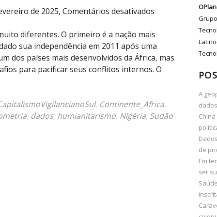
OPlan
em
evereiro de 2025,
Comentários desativados
Grupo
Ajuda
Tecno
humanitária
muito diferentes. O primeiro é a nação mais
Latino
como
ndado sua independência em 2011 após uma
Tecnol
pilar
 um dos países mais desenvolvidos da África, mas
da
ios para pacificar seus conflitos internos. O
POS
colonialidade
de
A geop
dados
CapitalismoVigilancianoSul
,
Continente_Africa
,
dados
ometria
,
dados
,
humianitarismo
,
Nigéria
,
Sudão
China 
politi
Dados 
de pri
Em te
ser su
Saúde 
inscri
Carav
coloni