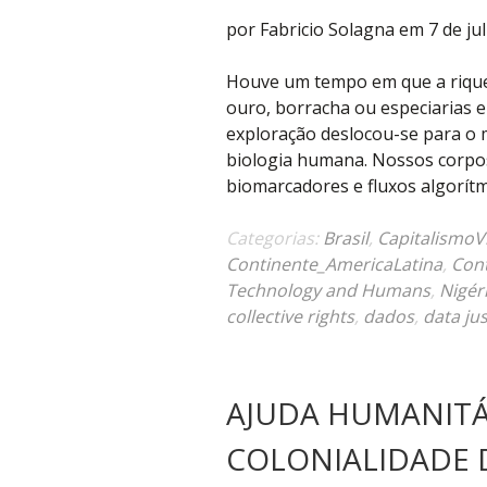
por Fabricio Solagna em 7 de ju
Houve um tempo em que a rique
ouro, borracha ou especiarias em
exploração deslocou-se para o m
biologia humana. Nossos corpos
biomarcadores e fluxos algorít
Categorias:
Brasil
,
CapitalismoVi
Continente_AmericaLatina
,
Cont
Technology and Humans
,
Nigér
collective rights
,
dados
,
data jus
AJUDA HUMANITÁ
COLONIALIDADE 