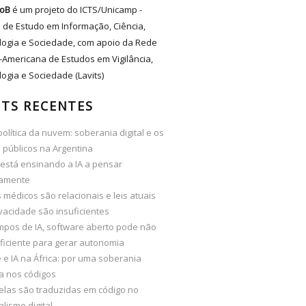
oB
é um projeto do ICTS/Unicamp -
 de Estudo em Informação, Ciência,
logia e Sociedade, com apoio da Rede
-Americana de Estudos em Vigilância,
ogia e Sociedade (Lavits)
TS RECENTES
olítica da nuvem: soberania digital e os
 públicos na Argentina
está ensinando a IA a pensar
camente
médicos são relacionais e leis atuais
vacidade são insuficientes
mpos de IA, software aberto pode não
ficiente para gerar autonomia
e IA na África: por uma soberania
ta nos códigos
elas são traduzidas em código no
alismo digital