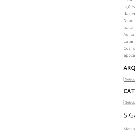
Lições
da de
Depor
barata
Ao fun
turbin
Cosmo
apocal
AR
Arquiv
CAT
Categor
SIG
Mast