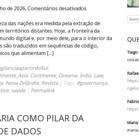
em
lho de 2026,
Comentários desativados
Dados
médicos
za das nações era medida pela extração de
são
 territórios distantes. Hoje, a fronteira da
relacionais
undo digital e, por meio dele, para o interior da
QUE
e
 são traduzidos em sequências de código,
leis
Tiago 
micos que alimentam […]
atuais
coisa
de
gilanciaapartirdoSul
,
Rafael
privacidade
inente_Asia
,
Continente_Oceania
,
Índia
,
Law,
https
são
ia
,
Nova Zelândia
,
Revista
| Tags:
#governança
,
ngelis
insuficientes
tice
,
saúde
|
Permalink
Fabric
https
RIA COMO PILAR DA
Maria 
DE DADOS
maria.