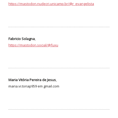
https://mastodon.nudecri.unicamp.br/@r_evangelista
Fabricio Solagna
,
https://mastodon.social/@fuxu
Maria Vitória Pereira de Jesus
,
maria.vi.toriap959 em gmail.com