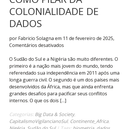
COLONIALIDADE DE
DADOS
por Fabricio Solagna em 11 de fevereiro de 2025,
em
Comentários desativados
Ajuda
humanitária
O Sudão do Sul e a Nigéria são muito diferentes. O
como
primeiro é a nação mais jovem do mundo, tendo
pilar
referendado sua independência em 2011 após uma
da
longa guerra civil. O segundo é um dos países mais
colonialidade
desenvolvidos da África, mas que ainda enfrenta
de
grandes desafios para pacificar seus conflitos
dados
internos. O que os dois […]
Categorias:
Big Data & Society
,
CapitalismoVigilancianoSul
,
Continente_Africa
,
Nigéria
,
Sudão do Sul
| Tags:
biometria
,
dados
,